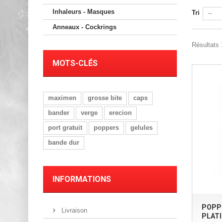
Inhaleurs - Masques
Tri
--
Anneaux - Cockrings
Résultats 
MOTS-CLÉS
maximen
grosse bite
caps
bander
verge
erecion
port gratuit
poppers
gelules
bande dur
INFORMATIONS
POPP
Livraison
PLATI