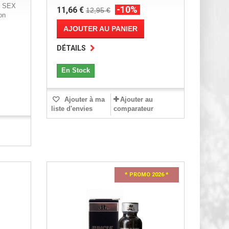
s SEX
-10%
11,66 €
12,95 €
on
AJOUTER AU PANIER
DÉTAILS
En Stock
Ajouter à ma
Ajouter au
liste d'envies
comparateur
* PROMO 2026 *