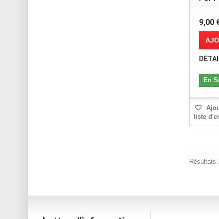
9,00 
AJO
DÉTAI
En S
Ajou
liste d'
Résultats 