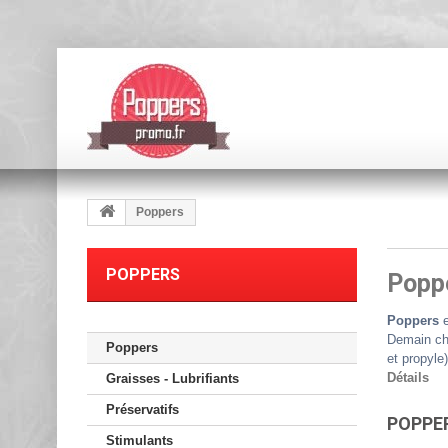
Poppers
POPPERS
Popp
Poppers
e
Demain ch
Poppers
et propyle
Détails
Graisses - Lubrifiants
Préservatifs
POPPE
Stimulants