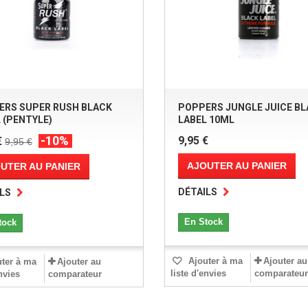
ERS SUPER RUSH BLACK
POPPERS JUNGLE JUICE B
 (PENTYLE)
LABEL 10ML
-10%
9,95 €
€
9,95 €
AJOUTER AU PANIER
UTER AU PANIER
DÉTAILS
LS
En Stock
tock
Ajouter à ma
Ajouter au
ter à ma
Ajouter au
liste d'envies
comparateur
envies
comparateur