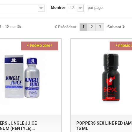
Montrer
par page
12
1 - 12 sur 35.
Précédent
1
2
3
Suivant
* PROMO 2026 *
* PROMO 2
ERS JUNGLE JUICE
POPPERS SEX LINE RED (AM
NUM (PENTYLE)...
15 ML