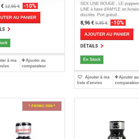
SEX LINE ROUGE , LE popper
-10%
 €
12,95 €
LINE à base d'AMYLE en livrais
discrète. Port gratuit...
UTER AU PANIER
-10%
8,96 €
9,95 €
LS
AJOUTER AU PANIER
tock
DÉTAILS
En Stock
ter à ma
Ajouter au
envies
comparateur
Ajouter à ma
Ajouter au
liste d'envies
comparateur
* PROMO 2026 *