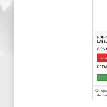
POPP
LABEL
8,96 
AJO
DÉTAI
En S
Ajou
liste d'