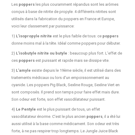
Les
poppers
les plus couramment répandus sont les arômes
conçus à base de nitrite de propyle. 4 différents nitrites sont
utilisés dans la fabrication du poppers en France et Europe,
voici leur classement par puissance:
1)
L'isopropyle nitrite
est le plus faible de tous: ce
poppers
donne moins mal à la tête. Idéal comme poppers pour débuter.
2)
L'isobutyle nitrite ou butyle
: beaucoup plus fort. L'effet de
ces
poppers
est puissant et rapide mais se dissipe vite.
3)
L'amyle
existe depuis le 19ème siècle, il est utilisé dans des
traitements médicaux ou lors d'un empoissonnement au
cyanide. Les poppers Pig Black, Sexline Rouge, Sexline Vert en
sont composés. Il prend son temps pour faire effet mais dure.
Son odeur est forte, son effet vasodilatateur puissant.
4)
Le Pentyle
est le plus puissant de tous, un effet
vasodilatateur énorme. C'est le plus ancien
poppers
, il a été lui
aussi utilisé à la base comme médicament. Son odeur est très
forte, à ne pas respirer trop longtemps. Le Jungle Juice Black