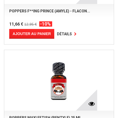
POPPERS F**ING PRINCE (AMYLE) - FLACON...
-10%
11,66 €
12,95 €
AJOUTER AU PANIER
DÉTAILS
POPPERS MAXI FETISH (PENTYLE) 25 ML