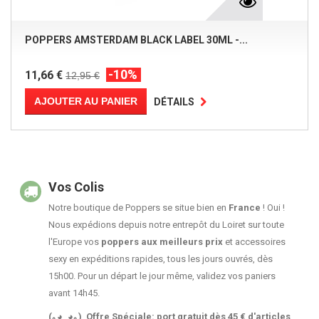
POPPERS AMSTERDAM BLACK LABEL 30ML -...
-10%
11,66 €
12,95 €
AJOUTER AU PANIER
DÉTAILS
Vos Colis
Notre boutique de Poppers se situe bien en
France
! Oui !
Nous expédions depuis notre entrepôt du Loiret sur toute
l'Europe vos
poppers aux meilleurs prix
et accessoires
sexy en expéditions rapides, tous les jours ouvrés, dès
15h00. Pour un départ le jour même, validez vos paniers
avant 14h45.
(｡◕‿◕｡)
Offre Spéciale: port gratuit dès 45 € d'articles