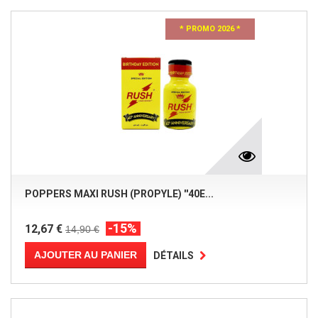
* PROMO 2026 *
POPPERS MAXI RUSH (PROPYLE) ''40E...
-15%
12,67 €
14,90 €
AJOUTER AU PANIER
DÉTAILS