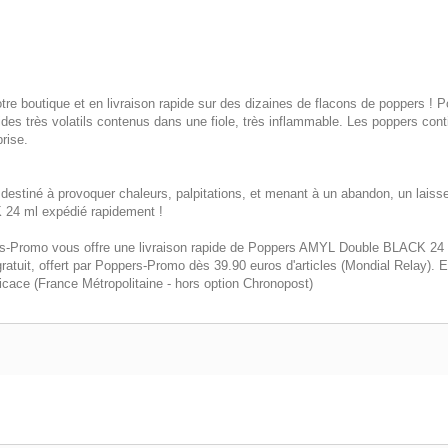
boutique et en livraison rapide sur des dizaines de flacons de poppers ! Po
es très volatils contenus dans une fiole, très inflammable. Les poppers conti
rise.
iné à provoquer chaleurs, palpitations, et menant à un abandon, un laisser-
24 ml expédié rapidement !
s-Promo vous offre une livraison rapide de Poppers AMYL Double BLACK 24 ml
it, offert par Poppers-Promo dès 39.90 euros d'articles (Mondial Relay). Eg
icace (France Métropolitaine - hors option Chronopost)