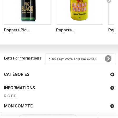
Poppers Pig...
Poppers...
Poppe
Lettre d'informations
CATÉGORIES
INFORMATIONS
R.G.P.D.
MON COMPTE