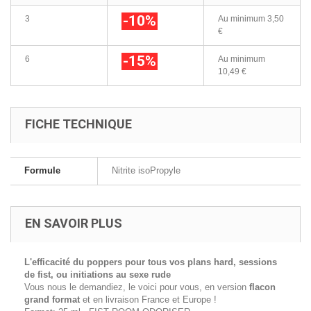
-10%
3
Au minimum
3,50
€
-15%
6
Au minimum
10,49 €
FICHE TECHNIQUE
Formule
Nitrite isoPropyle
EN SAVOIR PLUS
L'efficacité du poppers pour tous vos plans hard, sessions
de fist, ou initiations au sexe rude
Vous nous le demandiez, le voici pour vous, en version
flacon
grand format
et en livraison France et Europe !