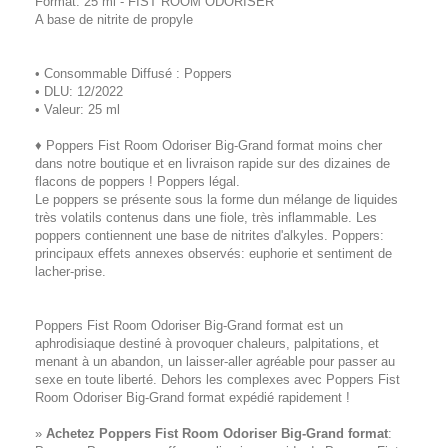
Format: 25 ml - FIST ROOM ODORISER
A base de nitrite de propyle
• Consommable Diffusé : Poppers
• DLU: 12/2022
• Valeur: 25 ml
♦ Poppers Fist Room Odoriser Big-Grand format moins cher
dans notre boutique et en livraison rapide sur des dizaines de
flacons de poppers ! Poppers légal.
Le poppers se présente sous la forme dun mélange de liquides
très volatils contenus dans une fiole, très inflammable. Les
poppers contiennent une base de nitrites d'alkyles. Poppers:
principaux effets annexes observés: euphorie et sentiment de
lacher-prise.
Poppers Fist Room Odoriser Big-Grand format est un
aphrodisiaque destiné à provoquer chaleurs, palpitations, et
menant à un abandon, un laisser-aller agréable pour passer au
sexe en toute liberté. Dehors les complexes avec Poppers Fist
Room Odoriser Big-Grand format expédié rapidement !
»
Achetez Poppers Fist Room Odoriser Big-Grand format
: