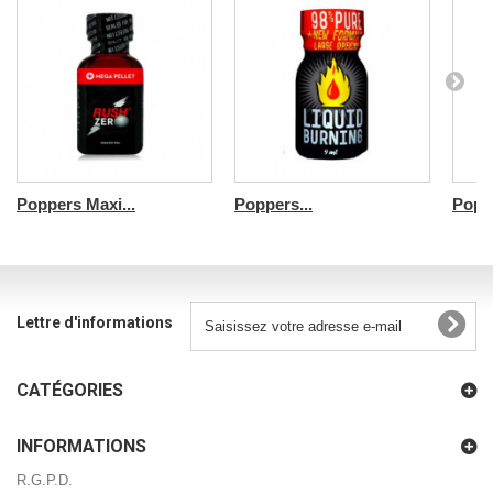
Poppers Maxi...
Poppers...
Poppe
Lettre d'informations
CATÉGORIES
INFORMATIONS
R.G.P.D.