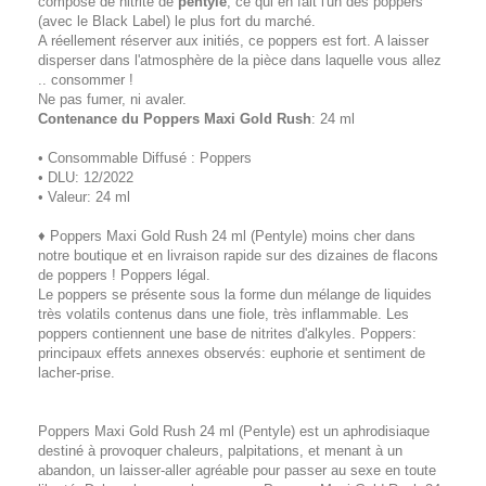
composé de nitrite de
pentyle
, ce qui en fait l'un des poppers
(avec le Black Label) le plus fort du marché.
A réellement réserver aux initiés, ce poppers est fort. A laisser
disperser dans l'atmosphère de la pièce dans laquelle vous allez
.. consommer !
Ne pas fumer, ni avaler.
Contenance du Poppers Maxi Gold Rush
: 24 ml
• Consommable Diffusé : Poppers
• DLU: 12/2022
• Valeur: 24 ml
♦ Poppers Maxi Gold Rush 24 ml (Pentyle) moins cher dans
notre boutique et en livraison rapide sur des dizaines de flacons
de poppers ! Poppers légal.
Le poppers se présente sous la forme dun mélange de liquides
très volatils contenus dans une fiole, très inflammable. Les
poppers contiennent une base de nitrites d'alkyles. Poppers:
principaux effets annexes observés: euphorie et sentiment de
lacher-prise.
Poppers Maxi Gold Rush 24 ml (Pentyle) est un aphrodisiaque
destiné à provoquer chaleurs, palpitations, et menant à un
abandon, un laisser-aller agréable pour passer au sexe en toute